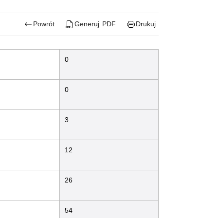
Powrót
Generuj PDF
Drukuj
0
0
3
12
26
54