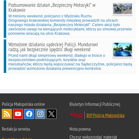
Podsumowanie działań „Bezpieczny Motocykl” w
Krakowie
W miniony weekend, policjanci z Wydziału Ruchu
Drogowego krakowskiej komendy miejskiej prowadzili na ulicach
naszego miasta działania „Bezpieczny Motocykl”. Celem akcji było
zwrócenie uwagi na kierujących motocyklami, którzy po zimowej przerwie
ponownie wracają na ulice Krakowa.
Wzmożone działania sądeckiej Policji. Mundurowi
radzą, jak bezpiecznie spędzić długi weekend
Przed nami długi sierpniowy weekend, dlatego w trosce o
bezpieczeństwo podróżujących, turystów oraz
mieszkańców, którzy będą wypoczywać na Sądecczyźnie, policjanci będą
prowadzić wzmożone działania prewencyjno-kontrolne.
Policja Małopolska online
Biuletyn Informacji Publicznej
BIP Policja Małopolska
Redakcja serwisu
Nota prawna
Chcesz wykorzystać materiał