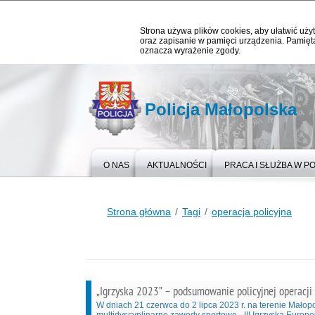
Strona używa plików cookies, aby ułatwić użyt
oraz zapisanie w pamięci urządzenia. Pamięta
oznacza wyrażenie zgody.
Policja Małopolska
O NAS
AKTUALNOŚCI
PRACA I SŁUŻBA W PO
Strona główna
Tagi
operacja policyjna
„Igrzyska 2023” – podsumowanie policyjnej operacji
W dniach 21 czerwca do 2 lipca 2023 r. na terenie Małopo