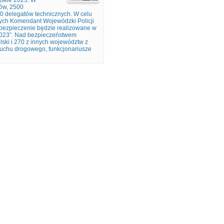
ejskie 2023. W
jów, 2500
00 delegatów technicznych. W celu
ch Komendant Wojewódzki Policji
bezpieczenie będzie realizowane w
 2023”. Nad bezpieczeństwem
lski i 270 z innych województw z
ruchu drogowego, funkcjonariusze