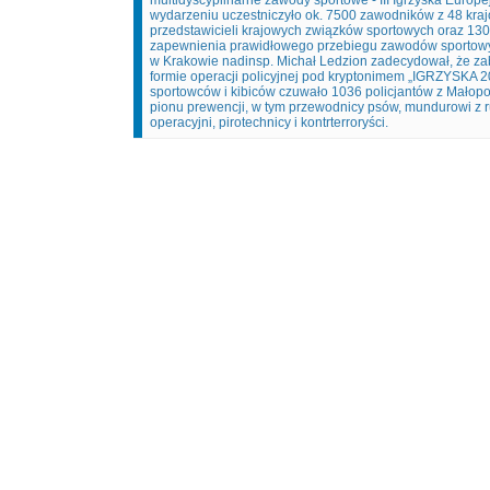
multidyscyplinarne zawody sportowe - III Igrzyska Europ
wydarzeniu uczestniczyło ok. 7500 zawodników z 48 kra
przedstawicieli krajowych związków sportowych oraz 13
zapewnienia prawidłowego przebiegu zawodów sportowy
w Krakowie nadinsp. Michał Ledzion zadecydował, że za
formie operacji policyjnej pod kryptonimem „IGRZYSKA
sportowców i kibiców czuwało 1036 policjantów z Małopo
pionu prewencji, w tym przewodnicy psów, mundurowi z 
operacyjni, pirotechnicy i kontrterroryści.