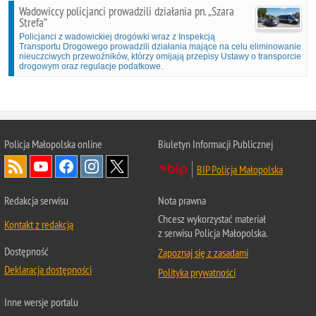
Wadowiccy policjanci prowadzili działania pn. „Szara
Strefa”
Policjanci z wadowickiej drogówki wraz z Inspekcją
Transportu Drogowego prowadzili działania mające na celu eliminowanie
nieuczciwych przewoźników, którzy omijają przepisy Ustawy o transporcie
drogowym oraz regulacje podatkowe.
Policja Małopolska online
Biuletyn Informacji Publicznej
BIP Policja Małopolska
Redakcja serwisu
Nota prawna
Chcesz wykorzystać materiał
Kontakt z redakcją
z serwisu Policja Małopolska.
Dostępność
Zapoznaj się z zasadami
Deklaracja dostępności
Polityka prywatności
Inne wersje portalu