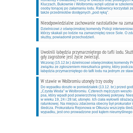
Komendy Powiatowej Policji w Olkuszu oraz podległych 
Kluczach, Bukownie i Wolbromiu wzięli udział w szkoleni
osoby tonącej po załamaniu lodu. Ratownicy korzystali ze
także przedmiotów dostępnych „pod ręką”.
Nieodpowiedzialne zachowanie nastolatków na zama
Dzielnicowi z oświęcimskiej komendy Policji interweniow
którzy skakali po lodzie na zamarzniętej rzece Sole. O z
służby, powiadomił przechodzień.
Uwolnili łabędzia przymarzniętego do tafli lodu. Służb
gdy zagrożone jest życie zwierząt.
Wczoraj (15.12.br.) dzielnicowi oświęcimskiej komendy Po
związku ze zgłoszeniem mieszkańca gminy, który podcza
łabędzia przymarzniętego do tafli lodu na jednym ze st
W stawie w Wolbromiu utonęły trzy osoby
Do wypadku doszło w poniedziałek (13.12. br.) przed go
„Czysta Woda” w Wolbromiu. Czterech mężczyzn weszło 
psa, który wpadł pod powierzchnię lodowej pokrywy. Nies
w wieku 19, 24 i 28 lat, utonęło. Ich ciała wyłowili strażacy
ratunkowej. Na miejscu zdarzenia obecny był prokurator
śledcza. Prokuratura Rejonowa w Olkuszu wszczęła śled
wypadku, jest ono prowadzone pod kątem nieumyślnego