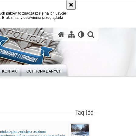
ych plików, to zgadzasz się na ich użycie
. Brak zmiany ustawienia przeglądarki
otwórz wysz
KONTAKT
OCHRONA DANYCH
Tag lód
e niebezpieczeństwo osobom