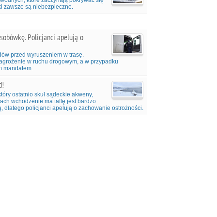
odnych, które zaczynają pokrywać się
eki zawsze są niebezpieczne.
osobówkę. Policjanci apelują o
zdów przed wyruszeniem w trasę.
agrożenie w ruchu drogowym, a w przypadku
kim mandatem.
d!
który ostatnio skuł sądeckie akweny,
kach wchodzenie ma taflę jest bardzo
, dlatego policjanci apelują o zachowanie ostrożności.