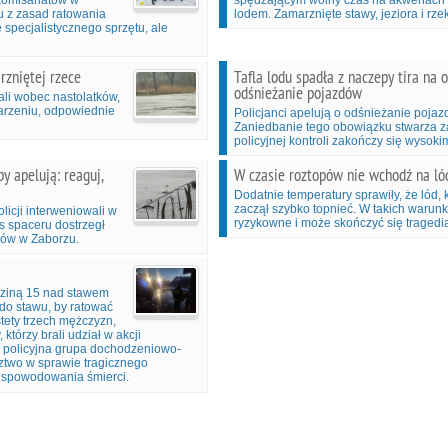
komisariatów w
spędzającym wolny czas na akwenach w
u z zasad ratowania
lodem. Zamarznięte stawy, jeziora i rz
 specjalistycznego sprzętu, ale
rzniętej rzece
Tafla lodu spadła z naczepy tira na 
odśnieżanie pojazdów
ali wobec nastolatków,
darzeniu, odpowiednie
Policjanci apelują o odśnieżanie poja
Zaniedbanie tego obowiązku stwarza z
policyjnej kontroli zakończy się wyso
y apelują: reaguj,
W czasie roztopów nie wchodź na ló
Dodatnie temperatury sprawiły, że lód, 
zaczął szybko topnieć. W takich warun
licji interweniowali w
ryzykowne i może skończyć się tragedią
s spaceru dostrzegł
awów w Zaborzu.
dziną 15 nad stawem
do stawu, by ratować
tety trzech mężczyzn,
, którzy brali udział w akcji
 i policyjna grupa dochodzeniowo-
ztwo w sprawie tragicznego
 spowodowania śmierci.