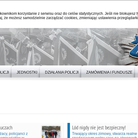
kownikom korzystanie z serwisu oraz do celów statystycznych. Jeśli nie blokujesz t
j, że możesz samodzielnie zarządzać cookies, zmieniając ustawienia przeglądarki
LICJI
JEDNOSTKI
DZIAŁANIA POLICJI
ZAMÓWIENIA I FUNDUSZE
luczach
Lód nigdy nie jest bezpieczny!
acy, policjanci z
Trwający okres zimowy, stwarza realn