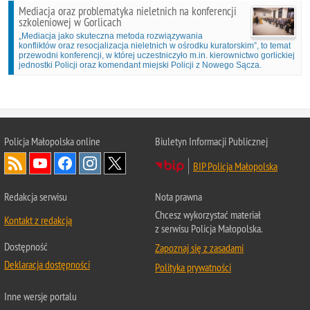
Mediacja oraz problematyka nieletnich na konferencji
szkoleniowej w Gorlicach
„Mediacja jako skuteczna metoda rozwiązywania
konfliktów oraz resocjalizacja nieletnich w ośrodku kuratorskim”, to temat
przewodni konferencji, w której uczestniczyło m.in. kierownictwo gorlickiej
jednostki Policji oraz komendant miejski Policji z Nowego Sącza.
Policja Małopolska online
Biuletyn Informacji Publicznej
BIP Policja Małopolska
Redakcja serwisu
Nota prawna
Chcesz wykorzystać materiał
Kontakt z redakcją
z serwisu Policja Małopolska.
Dostępność
Zapoznaj się z zasadami
Deklaracja dostępności
Polityka prywatności
Inne wersje portalu