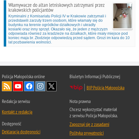
Włamywacze do altan letniskowych zatrzymani przez
krakowskich policjantów
Kryminalni z Komisariatu Policji IV w Krakowie zatrzymali i
przedstawili zarzuty trzem osobom, które włamały się do
budynku na terenie ogródków działkowych i ukradły
kosiarki oraz inny sprzęt. Okazało się, że jeden z mężczyzn
odpowiada również za kradzieże na działkach, które miały miejsce pod
koniec maja br. Złodzieje odpowiedzą przed sądem. Grozi im kara do 10
lat pozbawienia wolności.
Policja Małopolska online
Biuletyn Informacji Publicznej
BIP Policja Małopolska
Redakcja serwisu
Nota prawna
Chcesz wykorzystać materiał
Kontakt z redakcją
z serwisu Policja Małopolska.
Dostępność
Zapoznaj się z zasadami
Deklaracja dostępności
Polityka prywatności