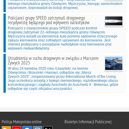
letniego mieszkańca gminy Oświęcim. Mężczyzna, kierując samochodem
ciężarowym, doprowadził do kolizji drogowej.
Policjanci grupy SPEED zatrzymali drogowego
recydywistę będącego pod wpływem narkotyków
Policjanci z oświęcimskiej grupy SPEED podczas kontroli
drogowej zatrzymali 22–letniego mieszkańca gminy Oświęcim.
Mężczyzna wsiadł za kierownicę auta pomimo sądownie orzeczonego
zakazu kierowania oraz cofniętych uprawnień do kierowania. Jest
również podejrzany o posiadanie narkotyków oraz kierowanie pod
wpływem metaamfetaminy.
Utrudnienia w ruchu drogowym w związku z Marszem
Żywych 2025
W dniu 24 kwietnia 2025 roku /czwartek/, na terenie
Oświęcimia i Brzezinki i Harmęż, odbędzie się „Marsz
Żywych 2025”, zorganizowany przez International March of the Living.
Jego uczestnicy przejdą z byłego niemieckiego, nazistowskiego obozu
koncentracyjnego i zagłady Auschwitz do Auschwitz II - Birkenau, gdzie
odbędzie się część oficjalna uroczystości.
Policja Małopolska online
Biuletyn Informacji Publicznej