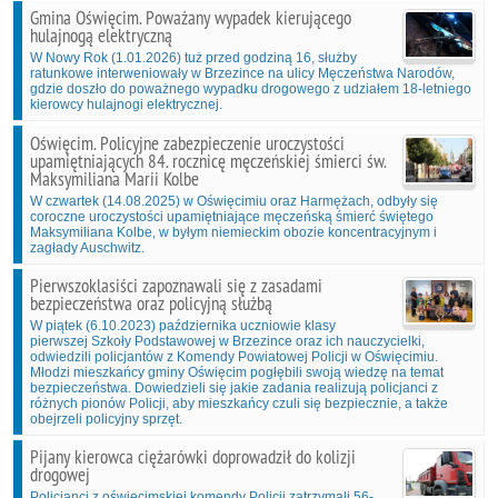
Gmina Oświęcim. Poważany wypadek kierującego
hulajnogą elektryczną
W Nowy Rok (1.01.2026) tuż przed godziną 16, służby
ratunkowe interweniowały w Brzezince na ulicy Męczeństwa Narodów,
gdzie doszło do poważnego wypadku drogowego z udziałem 18-letniego
kierowcy hulajnogi elektrycznej.
Oświęcim. Policyjne zabezpieczenie uroczystości
upamiętniających 84. rocznicę męczeńskiej śmierci św.
Maksymiliana Marii Kolbe
W czwartek (14.08.2025) w Oświęcimiu oraz Harmężach, odbyły się
coroczne uroczystości upamiętniające męczeńską śmierć świętego
Maksymiliana Kolbe, w byłym niemieckim obozie koncentracyjnym i
zagłady Auschwitz.
Pierwszoklasiści zapoznawali się z zasadami
bezpieczeństwa oraz policyjną służbą
W piątek (6.10.2023) października uczniowie klasy
pierwszej Szkoły Podstawowej w Brzezince oraz ich nauczycielki,
odwiedzili policjantów z Komendy Powiatowej Policji w Oświęcimiu.
Młodzi mieszkańcy gminy Oświęcim pogłębili swoją wiedzę na temat
bezpieczeństwa. Dowiedzieli się jakie zadania realizują policjanci z
różnych pionów Policji, aby mieszkańcy czuli się bezpiecznie, a także
obejrzeli policyjny sprzęt.
Pijany kierowca ciężarówki doprowadził do kolizji
drogowej
Policjanci z oświęcimskiej komendy Policji zatrzymali 56-