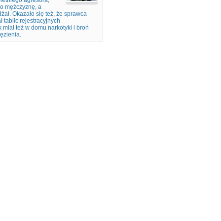
letniego agresora,
go mężczyznę, a
żał. Okazało się też, że sprawca
tablic rejestracyjnych
k miał też w domu narkotyki i broń
ęzienia.