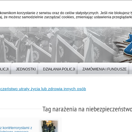
kownikom korzystanie z serwisu oraz do celów statystycznych. Jeśli nie blokujesz t
j, że możesz samodzielnie zarządzać cookies, zmieniając ustawienia przeglądarki
LICJI
JEDNOSTKI
DZIAŁANIA POLICJI
ZAMÓWIENIA I FUNDUSZE
czeństwo utraty życia lub zdrowia innych osób
Tag narażenia na niebezpieczeństwo 
z kontrterrorystami z