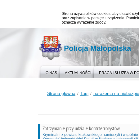
Strona używa plików cookies, aby ułatwić użyt
oraz zapisanie w pamięci urządzenia. Pamięta
oznacza wyrażenie zgody.
Policja Małopolska
O NAS
AKTUALNOŚCI
PRACA I SŁUŻBA W PO
Strona główna
Tagi
narażenia na niebezpie
Zatrzymanie przy udziale kontrterrorystów
Kryminalni z powiatu krakowskiego namierzyli i wspólnie 