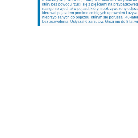
Komendy Wojewódzkiej Policji w Krakowie zatrzymali 48-
który bez powodu rzucił się z pięściami na przypadkowe
następnie wjechał w pojazd, którym pokrzywdzony odjeżd
kierował pojazdem pomimo cofniętych uprawnień i używał 
nieprzypisanych do pojazdu, którym się poruszał. 48-late
bez zezwolenia. Usłyszał 6 zarzutów. Grozi mu do 8 lat wi