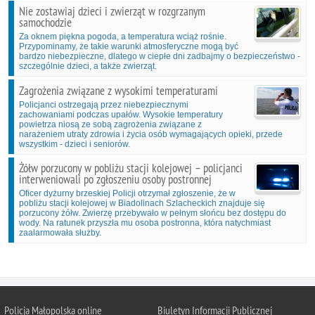
Nie zostawiaj dzieci i zwierząt w rozgrzanym
samochodzie
Za oknem piękna pogoda, a temperatura wciąż rośnie.
Przypominamy, że takie warunki atmosferyczne mogą być
bardzo niebezpieczne, dlatego w ciepłe dni zadbajmy o bezpieczeństwo -
szczególnie dzieci, a także zwierząt.
Zagrożenia związane z wysokimi temperaturami
Policjanci ostrzegają przez niebezpiecznymi
zachowaniami podczas upałów. Wysokie temperatury
powietrza niosą ze sobą zagrożenia związane z
narażeniem utraty zdrowia i życia osób wymagających opieki, przede
wszystkim - dzieci i seniorów.
Żółw porzucony w pobliżu stacji kolejowej – policjanci
interweniowali po zgłoszeniu osoby postronnej
Oficer dyżurny brzeskiej Policji otrzymał zgłoszenie, że w
pobliżu stacji kolejowej w Biadolinach Szlacheckich znajduje się
porzucony żółw. Zwierzę przebywało w pełnym słońcu bez dostępu do
wody. Na ratunek przyszła mu osoba postronna, która natychmiast
zaalarmowała służby.
Policja Małopolska online
Biuletyn Informacji Publicznej