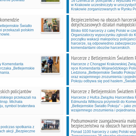
terenie powiatu
16 czerwca br. policjantki z Wydziału 
w Krakowie uczestniczyły w uroczystyc
Krakowie zorganizowanych w Rynku Pod
j komendzie
Bezpieczeństwo na obozach harcers
dotychczasowych działań małopolskie
etlejemskie Światło
ei przekazali polskim
Blisko 600 harcerzy z całej Polski w c
uhowie.
Organizatorzy wypoczynku zgłosili do 
początku wakacji małopolscy policjanci
harcerze, są odpowiednio zabezpieczon
komendantami obozów harcerskich.
Harcerze z Betlejemskim Światłem P
pcy Komendanta
Harcerze z Chorągwi Krakowskiej Zwią
urczaka „Betlejemskie
ręce Komendanta Wojewódzkiego Policj
nania.
Ledziona „Betlejemskie Światło Pokoju”
oraz wzajemnego zrozumienia i pojedna
Pokoju odbywa się pod hasłem „Światło
skich policjantów
Harcerze z Betlejemskim Światłem P
lskiego przekazali na
Harcerze z Hufca Związku Harcerstwa 
insp. Michała
Edmunda Wilkosza przynieśli do Komen
ju, symbol braterstwa
„Betlejemskie Światło Pokoju” – jako z
wzajemnego zrozumienia i pojednania.
Podsumowanie zaangażowania małopo
bezpieczeństwa na obozach harcersk
 podczas spotkania z
ch akcji „Bezpieczne
Ponad 1100 harcerzy z całej Polski w
Zorganizowano 25 obozów stacjonarny