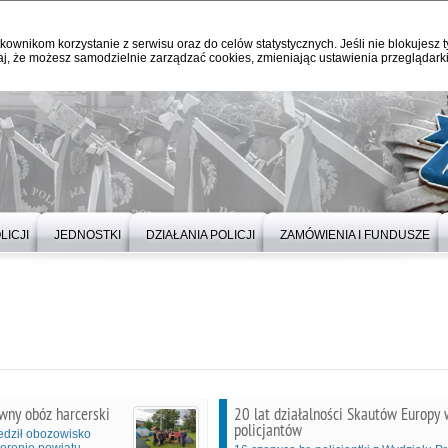
kownikom korzystanie z serwisu oraz do celów statystycznych. Jeśli nie blokujesz t
j, że możesz samodzielnie zarządzać cookies, zmieniając ustawienia przeglądarki
LICJI
JEDNOSTKI
DZIAŁANIA POLICJI
ZAMÓWIENIA I FUNDUSZE
wny obóz harcerski
20 lat działalności Skautów Europy
policjantów
iedził obozowisko