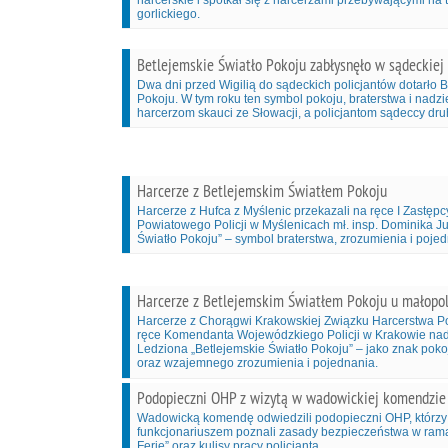
harcerskie i spotkał się z harcerzami przebywającymi na 
gorlickiego.
Betlejemskie Światło Pokoju zabłysnęło w sądeckie
Dwa dni przed Wigilią do sądeckich policjantów dotarło B
Pokoju. W tym roku ten symbol pokoju, braterstwa i nadzi
harcerzom skauci ze Słowacji, a policjantom sądeccy dr
Harcerze z Betlejemskim Światłem Pokoju
Harcerze z Hufca z Myślenic przekazali na ręce I Zastę
Powiatowego Policji w Myślenicach mł. insp. Dominika J
Światło Pokoju” – symbol braterstwa, zrozumienia i pojed
Harcerze z Betlejemskim Światłem Pokoju u małopol
Harcerze z Chorągwi Krakowskiej Związku Harcerstwa Po
ręce Komendanta Wojewódzkiego Policji w Krakowie nad
Ledziona „Betlejemskie Światło Pokoju” – jako znak poko
oraz wzajemnego zrozumienia i pojednania.
Podopieczni OHP z wizytą w wadowickiej komendzie
Wadowicką komendę odwiedzili podopieczni OHP, którzy
funkcjonariuszem poznali zasady bezpieczeństwa w rama
Ferie” oraz kulisy pracy policjanta.