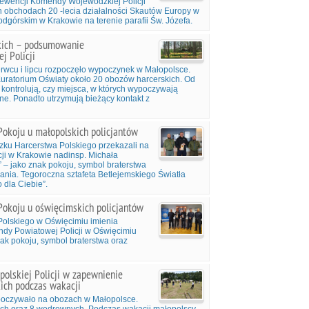
Prewencji Komendy Wojewódzkiej Policji
h obchodach 20 -lecia działalności Skautów Europy w
górskim w Krakowie na terenie parafii Św. Józefa.
kich – podsumowanie
j Policji
zerwcu i lipcu rozpoczęło wypoczynek w Małopolsce.
Kuratorium Oświaty około 20 obozów harcerskich. Od
 kontrolują, czy miejsca, w których wypoczywają
e. Ponadto utrzymują bieżący kontakt z
okoju u małopolskich policjantów
zku Harcerstwa Polskiego przekazali na
i w Krakowie nadinsp. Michała
 – jako znak pokoju, symbol braterstwa
nia. Tegoroczna sztafeta Betlejemskiego Światła
 dla Ciebie”.
okoju u oświęcimskich policjantów
Polskiego w Oświęcimiu imienia
dy Powiatowej Policji w Oświęcimiu
nak pokoju, symbol braterstwa oraz
lskiej Policji w zapewnienie
ich podczas wakacji
ypoczywało na obozach w Małopolsce.
ch oraz 8 wędrownych. Podczas wakacji małopolscy