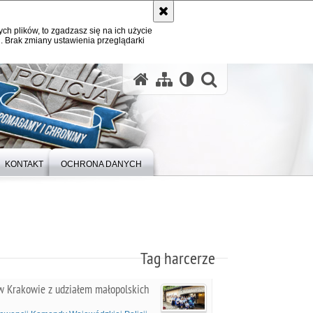
ych plików, to zgadzasz się na ich użycie
. Brak zmiany ustawienia przeglądarki
otwórz wysz
KONTAKT
OCHRONA DANYCH
Tag harcerze
 w Krakowie z udziałem małopolskich