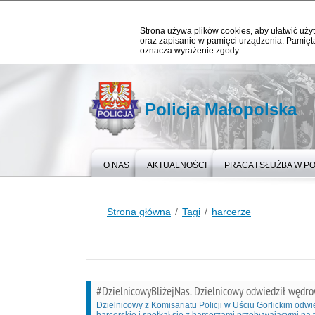
Strona używa plików cookies, aby ułatwić użyt
oraz zapisanie w pamięci urządzenia. Pamięta
oznacza wyrażenie zgody.
Policja Małopolska
O NAS
AKTUALNOŚCI
PRACA I SŁUŻBA W PO
Strona główna
Tagi
harcerze
#DzielnicowyBliżejNas. Dzielnicowy odwiedził wędro
Dzielnicowy z Komisariatu Policji w Uściu Gorlickim odw