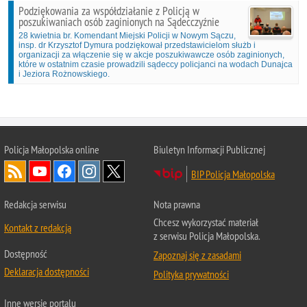
Podziękowania za współdziałanie z Policją w
poszukiwaniach osób zaginionych na Sądecczyźnie
28 kwietnia br. Komendant Miejski Policji w Nowym Sączu,
insp. dr Krzysztof Dymura podziękował przedstawicielom służb i
organizacji za włączenie się w akcje poszukiwawcze osób zaginionych,
które w ostatnim czasie prowadzili sądeccy policjanci na wodach Dunajca
i Jeziora Rożnowskiego.
Policja Małopolska online
Biuletyn Informacji Publicznej
BIP Policja Małopolska
Redakcja serwisu
Nota prawna
Chcesz wykorzystać materiał
Kontakt z redakcją
z serwisu Policja Małopolska.
Dostępność
Zapoznaj się z zasadami
Deklaracja dostępności
Polityka prywatności
Inne wersje portalu