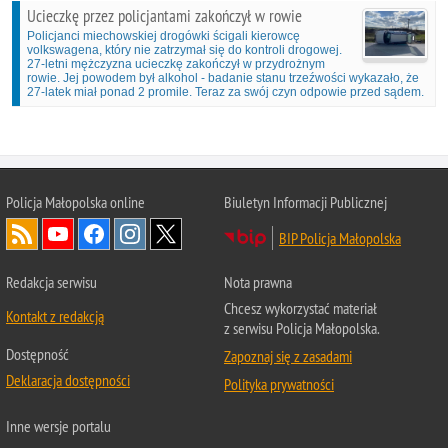
Ucieczkę przez policjantami zakończył w rowie
Policjanci miechowskiej drogówki ścigali kierowcę
volkswagena, który nie zatrzymał się do kontroli drogowej.
27-letni mężczyzna ucieczkę zakończył w przydrożnym
rowie. Jej powodem był alkohol - badanie stanu trzeźwości wykazało, że
27-latek miał ponad 2 promile. Teraz za swój czyn odpowie przed sądem.
Policja Małopolska online
Biuletyn Informacji Publicznej
BIP Policja Małopolska
Redakcja serwisu
Nota prawna
Chcesz wykorzystać materiał
Kontakt z redakcją
z serwisu Policja Małopolska.
Dostępność
Zapoznaj się z zasadami
Deklaracja dostępności
Polityka prywatności
Inne wersje portalu