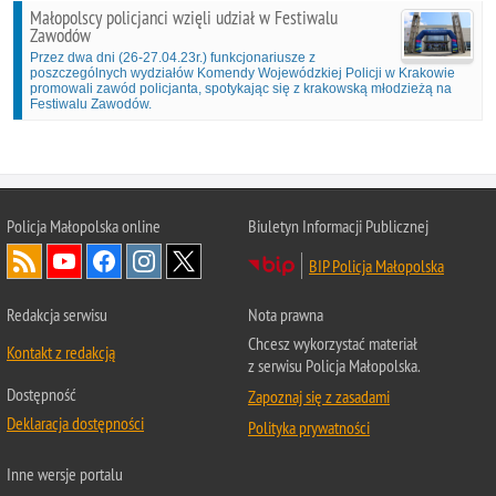
Małopolscy policjanci wzięli udział w Festiwalu
Zawodów
Przez dwa dni (26-27.04.23r.) funkcjonariusze z
poszczególnych wydziałów Komendy Wojewódzkiej Policji w Krakowie
promowali zawód policjanta, spotykając się z krakowską młodzieżą na
Festiwalu Zawodów.
Policja Małopolska online
Biuletyn Informacji Publicznej
BIP Policja Małopolska
Redakcja serwisu
Nota prawna
Chcesz wykorzystać materiał
Kontakt z redakcją
z serwisu Policja Małopolska.
Dostępność
Zapoznaj się z zasadami
Deklaracja dostępności
Polityka prywatności
Inne wersje portalu