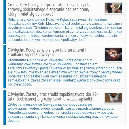
Gmina Kęty. Policyjne i prokuratorskie zakazy dla
sprawcy, podejrzanego o znęcanie nad seniorem,
którym miał się opiekować
Policjanci z Komisariatu Policji w Kętach zatrzymali 36–letniego
mieszkańca gminy Kęty. Mężczyzna jest podejrzany o znęcanie fizyczne i
psychiczne nad 73-letnim seniorem, którym miał się opiekować w zamian
za możliwość zamieszkania. Agresor otrzymał zarzut, prokuratorski nakaz
opuszczenia miejsca zamieszkania, a także zakazy kontaktowania się i
zbliżania do pokrzywdzonego oraz policyjny dozór.
Oświęcim. Podejrzany o znęcanie z zarzutami i
środkami zapobiegawczymi
Prokuratura Rejonowa w Oświęcimiu oraz policjanci z
Komendy Powiatowej Policji w Oświęcimiu postawieniem
zarzutów zakończyli postępowanie w sprawie znęcania, którego dopuścił
się 73 – letni mieszkaniec Oświęcimia wobec swojej żony. Śledczy wobec
podejrzanego zastosowali również nakaz opuszczenia miejsca
zamieszkania, zakaz zbliżania się i kontaktowania z pokrzywdzoną oraz
policyjny dozór.
Oświęcim. Zarzuty oraz środki zapobiegawcze dla 29-
latki podejrzanej o groźby karalne wobec sąsiadki
29-letniej mieszkance Oświęcimia, która dopuściła się
aktów agresji wobec swojej sąsiadki, zostały przedstawione zarzuty.
Ponadto zastosowano wobec niej środki zapobiegawcze w postaci:
zakazu zbliżania się i kontaktowania z pokrzywdzoną oraz policyjnego
dozoru.