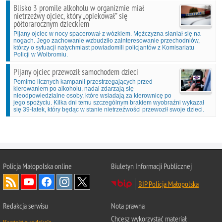
Blisko 3 promile alkoholu w organizmie miał
nietrzeźwy ojciec, który „opiekował” się
półtorarocznym dzieckiem
Pijany ojciec w nocy spacerował z wózkiem. Mężczyzna słaniał się na
nogach. Jego zachowanie wzbudziło zainteresowanie przechodniów,
którzy o sytuacji natychmiast powiadomili policjantów z Komisariatu
Policji w Wolbromiu.
Pijany ojciec przewoził samochodem dzieci
Pomimo licznych kampanii przestrzegających przed
kierowaniem po alkoholu, nadal zdarzają się
nieodpowiedzialne osoby, które wsiadają za kierownicę po
jego spożyciu. Kilka dni temu szczególnym brakiem wyobraźni wykazał
się 39-latek, który będąc w stanie nietrzeźwości przewoził swoje dzieci.
Policja Małopolska online
Biuletyn Informacji Publicznej
BIP Policja Małopolska
Redakcja serwisu
Nota prawna
Chcesz wykorzystać materiał