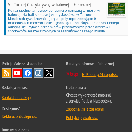
VII Turniej Charytatywny w halowej piłce nożnej
Po raz siódmy tarnowscy policjanci organizują turniej piłki
halowej. Na hali sportowej Areny Jaskółka w Tarnowie
Mościcach rywalizować będą zespoły reprezentujące 9
małopolskich komend Policji i jedna garnizon śląski. Podczas turnieju
odbędą się licytacje przedmiotów przekazanych przez artystów i
sportowców na rzecz młodych mieszkańców naszego miasta.
Policja Małopolska online
Biuletyn Informacji Publicznej
BIP Policja Małopolska
Redakcja serwisu
Nota prawna
Chcesz wykorzystać materiał
Kontakt z redakcją
z serwisu Policja Małopolska.
Dostępność
Zapoznaj się z zasadami
Deklaracja dostępności
Polityka prywatności
Inne wersje portalu