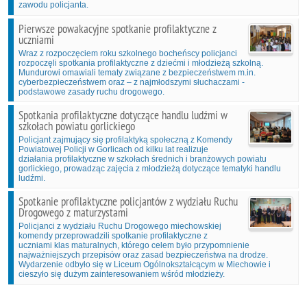
zawodu policjanta.
Pierwsze powakacyjne spotkanie profilaktyczne z
uczniami
Wraz z rozpoczęciem roku szkolnego bocheńscy policjanci
rozpoczęli spotkania profilaktyczne z dziećmi i młodzieżą szkolną.
Mundurowi omawiali tematy związane z bezpieczeństwem m.in.
cyberbezpieczeństwem oraz – z najmłodszymi słuchaczami -
podstawowe zasady ruchu drogowego.
Spotkania profilaktyczne dotyczące handlu ludźmi w
szkołach powiatu gorlickiego
Policjant zajmujący się profilaktyką społeczną z Komendy
Powiatowej Policji w Gorlicach od kilku lat realizuje
działania profilaktyczne w szkołach średnich i branżowych powiatu
gorlickiego, prowadząc zajęcia z młodzieżą dotyczące tematyki handlu
ludźmi.
Spotkanie profilaktyczne policjantów z wydziału Ruchu
Drogowego z maturzystami
Policjanci z wydziału Ruchu Drogowego miechowskiej
komendy przeprowadzili spotkanie profilaktyczne z
uczniami klas maturalnych, którego celem było przypomnienie
najważniejszych przepisów oraz zasad bezpieczeństwa na drodze.
Wydarzenie odbyło się w Liceum Ogólnokształcącym w Miechowie i
cieszyło się dużym zainteresowaniem wśród młodzieży.