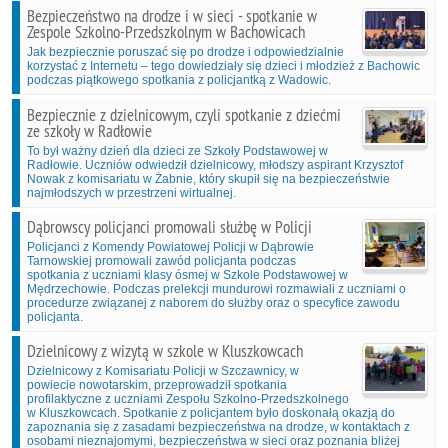
Bezpieczeństwo na drodze i w sieci - spotkanie w
Zespole Szkolno-Przedszkolnym w Bachowicach
Jak bezpiecznie poruszać się po drodze i odpowiedzialnie
korzystać z Internetu – tego dowiedziały się dzieci i młodzież z Bachowic
podczas piątkowego spotkania z policjantką z Wadowic.
Bezpiecznie z dzielnicowym, czyli spotkanie z dziećmi
ze szkoły w Radłowie
To był ważny dzień dla dzieci ze Szkoły Podstawowej w
Radłowie. Uczniów odwiedził dzielnicowy, młodszy aspirant Krzysztof
Nowak z komisariatu w Żabnie, który skupił się na bezpieczeństwie
najmłodszych w przestrzeni wirtualnej.
Dąbrowscy policjanci promowali służbę w Policji
Policjanci z Komendy Powiatowej Policji w Dąbrowie
Tarnowskiej promowali zawód policjanta podczas
spotkania z uczniami klasy ósmej w Szkole Podstawowej w
Mędrzechowie. Podczas prelekcji mundurowi rozmawiali z uczniami o
procedurze związanej z naborem do służby oraz o specyfice zawodu
policjanta.
Dzielnicowy z wizytą w szkole w Kluszkowcach
Dzielnicowy z Komisariatu Policji w Szczawnicy, w
powiecie nowotarskim, przeprowadził spotkania
profilaktyczne z uczniami Zespołu Szkolno-Przedszkolnego
w Kluszkowcach. Spotkanie z policjantem było doskonałą okazją do
zapoznania się z zasadami bezpieczeństwa na drodze, w kontaktach z
osobami nieznajomymi, bezpieczeństwa w sieci oraz poznania bliżej