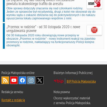
powiatu krakowskiego trafiło do aresztu
Obie sprawy dotyczyły znęcania się nad członkami rodziny.
Jeden ze sprawców był recydywistą, drugi z kolei nie stosował się do
wyroku sądu o zakazie zbliżania się do pokrzywdzonych i do nakazu
opuszczenia lokalu zajmowanego wspólnie z nimi.
„Przemoc w rodzinie” - od 30 listopada 2020 r. nowe
uregulowania prawne
Od 30 listopada 2020 roku obowiązują nowe przepisy w
obszarze „Przemoc w rodzinie” - nowy instrument reakcji na zjawisko
przemocy w rodzinie, nakładający na funkcjonariuszy Policji kolejne
obowiązki.
Policja Małopolska online
Biuletyn Informacji Publicznej
BIP Policja Małopolska
Redakcja serwisu
Nota prawna
Chcesz wykorzystać materiał
Kontakt z redakcją
z serwisu Policja Małopolska.