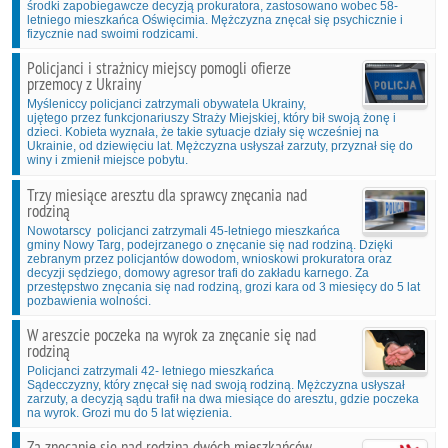
środki zapobiegawcze decyzją prokuratora, zastosowano wobec 58-
letniego mieszkańca Oświęcimia. Mężczyzna znęcał się psychicznie i
fizycznie nad swoimi rodzicami.
Policjanci i strażnicy miejscy pomogli ofierze
przemocy z Ukrainy
Myśleniccy policjanci zatrzymali obywatela Ukrainy,
ujętego przez funkcjonariuszy Straży Miejskiej, który bił swoją żonę i
dzieci. Kobieta wyznała, że takie sytuacje działy się wcześniej na
Ukrainie, od dziewięciu lat. Mężczyzna usłyszał zarzuty, przyznał się do
winy i zmienił miejsce pobytu.
Trzy miesiące aresztu dla sprawcy znęcania nad
rodziną
Nowotarscy policjanci zatrzymali 45-letniego mieszkańca
gminy Nowy Targ, podejrzanego o znęcanie się nad rodziną. Dzięki
zebranym przez policjantów dowodom, wnioskowi prokuratora oraz
decyzji sędziego, domowy agresor trafi do zakładu karnego. Za
przestępstwo znęcania się nad rodziną, grozi kara od 3 miesięcy do 5 lat
pozbawienia wolności.
W areszcie poczeka na wyrok za znęcanie się nad
rodziną
Policjanci zatrzymali 42- letniego mieszkańca
Sądecczyzny, który znęcał się nad swoją rodziną. Mężczyzna usłyszał
zarzuty, a decyzją sądu trafił na dwa miesiące do aresztu, gdzie poczeka
na wyrok. Grozi mu do 5 lat więzienia.
Za znęcanie się nad rodziną dwóch mieszkańców