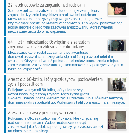
22-latek odpowie za znęcanie nad rodzicami
Sądeccy policjanci zatrzymali młodego mężczyznę, który
znęcał się fizycznie i psychicznie nad swoimi rodzicami.
Mieszkaniec Sądecczyzny usłyszał już zarzut, a najbliższe
trzy miesiące spędzi za kratami w oczekiwaniu na wyrok, ponieważ sąd
podjął decyzję o jego tymczasowym aresztowaniu. Agresywnemu
mężczyźnie grozi do 5 lat więzienia.
64 – letni mieszkaniec Oświęcimia z zarzutem
znęcania i zakazem zbliżania się do rodziny
Mężczyzna, który został zatrzymany po awanturze
domowej usłyszał zarzut znęcania się nad żoną oraz pełnoletnim
wnukiem. Otrzymał również prokuratorski nakaz opuszczenia miejsca
zamieszkania, zakaz zbliżania się i kontaktowania z pokrzywdzonymi, a
także policyjny dozór.
Areszt dla 60-latka, który groził synowi pozbawieniem
życia i podpalił dom
Policjanci zatrzymali 60-latka, który nietrzeźwy
awanturował się z żoną i synem. Mężczyzna groził
swojemu synowi pozbawieniem życia i zdrowia. Oblał również benzyną
dom mieszkalny i podpalił go. Podejrzany trafił do aresztu na 2 miesiące.
Areszt dla sprawcy przemocy w rodzinie
Policjanci z Olkusza zatrzymali 43-latka, który znęcał się
nad swoimi rodzicami. Wobec podejrzanego sąd
zastosował jako środek zapobiegawczy tymczasowy areszt
na okres trzech miesięcy.