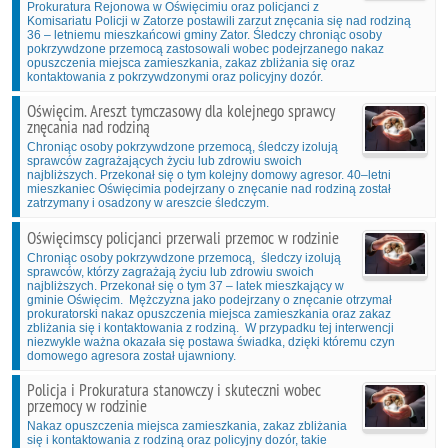
Prokuratura Rejonowa w Oświęcimiu oraz policjanci z
Komisariatu Policji w Zatorze postawili zarzut znęcania się nad rodziną
36 – letniemu mieszkańcowi gminy Zator. Śledczy chroniąc osoby
pokrzywdzone przemocą zastosowali wobec podejrzanego nakaz
opuszczenia miejsca zamieszkania, zakaz zbliżania się oraz
kontaktowania z pokrzywdzonymi oraz policyjny dozór.
Oświęcim. Areszt tymczasowy dla kolejnego sprawcy
znęcania nad rodziną
Chroniąc osoby pokrzywdzone przemocą, śledczy izolują
sprawców zagrażających życiu lub zdrowiu swoich
najbliższych. Przekonał się o tym kolejny domowy agresor. 40–letni
mieszkaniec Oświęcimia podejrzany o znęcanie nad rodziną został
zatrzymany i osadzony w areszcie śledczym.
Oświęcimscy policjanci przerwali przemoc w rodzinie
Chroniąc osoby pokrzywdzone przemocą, śledczy izolują
sprawców, którzy zagrażają życiu lub zdrowiu swoich
najbliższych. Przekonał się o tym 37 – latek mieszkający w
gminie Oświęcim. Mężczyzna jako podejrzany o znęcanie otrzymał
prokuratorski nakaz opuszczenia miejsca zamieszkania oraz zakaz
zbliżania się i kontaktowania z rodziną. W przypadku tej interwencji
niezwykle ważna okazała się postawa świadka, dzięki któremu czyn
domowego agresora został ujawniony.
Policja i Prokuratura stanowczy i skuteczni wobec
przemocy w rodzinie
Nakaz opuszczenia miejsca zamieszkania, zakaz zbliżania
się i kontaktowania z rodziną oraz policyjny dozór, takie