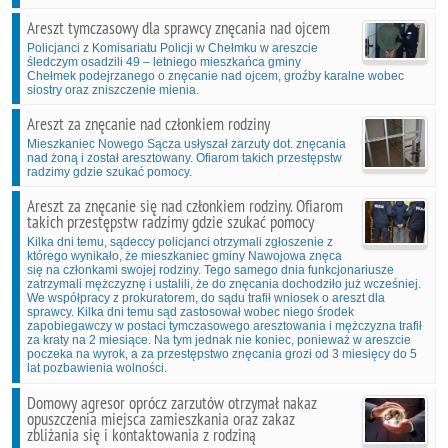
Areszt tymczasowy dla sprawcy znęcania nad ojcem
Policjanci z Komisariatu Policji w Chełmku w areszcie
śledczym osadzili 49 – letniego mieszkańca gminy
Chełmek podejrzanego o znęcanie nad ojcem, groźby karalne wobec
siostry oraz zniszczenie mienia.
Areszt za znęcanie nad członkiem rodziny
Mieszkaniec Nowego Sącza usłyszał zarzuty dot. znęcania
nad żoną i został aresztowany. Ofiarom takich przestępstw
radzimy gdzie szukać pomocy.
Areszt za znęcanie się nad członkiem rodziny. Ofiarom
takich przestępstw radzimy gdzie szukać pomocy
Kilka dni temu, sądeccy policjanci otrzymali zgłoszenie z
którego wynikało, że mieszkaniec gminy Nawojowa znęca
się na członkami swojej rodziny. Tego samego dnia funkcjonariusze
zatrzymali mężczyznę i ustalili, że do znęcania dochodziło już wcześniej.
We współpracy z prokuratorem, do sądu trafił wniosek o areszt dla
sprawcy. Kilka dni temu sąd zastosował wobec niego środek
zapobiegawczy w postaci tymczasowego aresztowania i mężczyzna trafił
za kraty na 2 miesiące. Na tym jednak nie koniec, ponieważ w areszcie
poczeka na wyrok, a za przestępstwo znęcania grozi od 3 miesięcy do 5
lat pozbawienia wolności.
Domowy agresor oprócz zarzutów otrzymał nakaz
opuszczenia miejsca zamieszkania oraz zakaz
zbliżania się i kontaktowania z rodziną