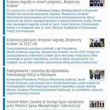
Krakowa nagrody w ramach programu „ Bezpieczny
Kraków”
23 czerwca br. w Sali Portretowej Pałacu Wielkopolskich w Krakowie
odbyło się uroczyste wręczenie nagrody "Bezpieczny Kraków".
Wyróżnienie przyznawane jest corocznie funkcjonariuszom, którzy
wykazali się dużym zaangażowaniem w trakcie pełnionej służby. W tym
roku laureatami nagrody zostali st. sierż. Kamil Janczar z Komisariatu
Policji V w Krakowie oraz st. sierż. Mariusz Szafrański z Komisariatu
Policji VI w Krakowie.
Krakowscy policjanci otrzymali nagrodę „Bezpieczny
Kraków” za 2023 rok
Dwaj krakowscy policjanci odebrali z rąk Prezydenta
Miasta Krakowa nagrodę „Bezpieczny Kraków” za rok 2023. Dzięki ich
zaangażowaniu uratowane zostało życie starszego mężczyzny, który
zamknięty w swoim mieszkaniu, nie był w stanie się poruszać i ze
względu na zły stan zdrowia, potrzebował pilnej pomocy medycznej.
Podziękowanie i statuetka dla Komendanta
Powiatowego Policji w Miechowie
Komendant Powiatowy Policji w Miechowie podinsp. Jacek
Rosół otrzymał z rąk ministra Jana Józefa Kasprzyka, szefa Urzędu ds.
Kombatantów i Osób Represjonowanych statuetkę z okazji stulecia
Marszu Szlakiem Pierwszej Kompanii Kadrowej, za wieloletnie wsparcie
organizowanego marszu.
Sierżant Robert Zasadny ze Starego Sącza wyróżniony
przez Ministra Spraw Wewnętrznych i Administracji