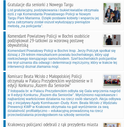
Gratulacje dla seniorki z Nowego Targu
List gratulacyjny, podziękowania i bukiet kwiatów otrzymała
dziś z rąk Komendanta Powiatowego Policji w Nowym
Targu Pani Marianna. Dzięki postawie kobiety i wsparciu jej
syna zatrzymany został oszust wyłudzający pieniądze
metodą „na policjanta”.
Komendant Powiatowy Policji w Bochni osobiście
podziękował 29-latkowi za wzorową postawę
obywatelską
Komendant Powiatowy Policji w Bochni Insp. Jerzy Polczyk spotkał się
dzisiaj z 29-letnim mieszkańcem powiatu bocheńskiego, który ujął
nietrzeźwego kierującego samochodem. Szef bocheńskich policjantów
nie krył uznania dla odwagi i determinacji mężczyzny, który w trakcie tej
interwencji doznał złamania nogi.
Komisarz Beata Wcisło z Małopolskiej Policji
otrzymała w Pałacu Prezydenckim wyróżnienie w II
edycji Konkursu „Razem dla Seniorów”
7 listopada br. w Pałacu Prezydenckim odbyła się Gala wręczenia nagród
w II edycji Konkursu „Razem dla Seniorów”. Wyróżniono najciekawsze i
najbardziej wartościowe działania na rzecz osób starszych. Akcja odbywa
się z inicjatywy Agaty Kornhauser–Dudy. Kom. Beata Wcisło z Wydziału
Prewencji KWP w Krakowie otrzymała na gali wyróżnienie za swą
działalność profilaktyczno – edukacyjną prowadzoną na rzecz
przeciwdziałania przestępstwom na szkodę seniorów.
Krakowscy policjanci odebrali z rąk prezydenta miasta