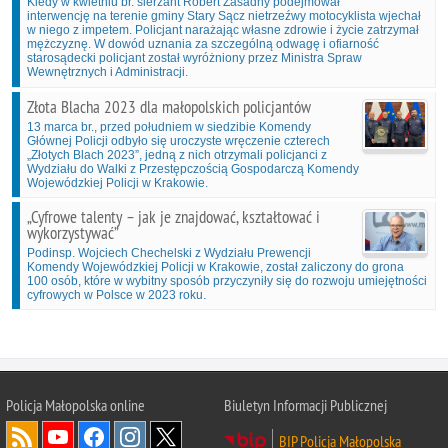
Kiedy w kwietniu br. sierżant Robert Zasadny podejmował
interwencję na terenie gminy Stary Sącz nietrzeźwy motocyklista wjechał
w niego z impetem. Policjant narażając własne zdrowie i życie zatrzymał
mężczyznę. W dowód uznania za szczególną odwagę i ofiarność
starosądecki policjant został wyróżniony przez Ministra Spraw
Wewnętrznych i Administracji.
Złota Blacha 2023 dla małopolskich policjantów
13 marca br., przed południem w siedzibie Komendy
Głównej Policji odbyło się uroczyste wręczenie czterech
„Złotych Blach 2023”, jedną z nich otrzymali policjanci z
Wydziału do Walki z Przestępczością Gospodarczą Komendy
Wojewódzkiej Policji w Krakowie.
„Cyfrowe talenty – jak je znajdować, kształtować i
wykorzystywać”
Podinsp. Wojciech Chechelski z Wydziału Prewencji
Komendy Wojewódzkiej Policji w Krakowie, został zaliczony do grona
100 osób, które w wybitny sposób przyczyniły się do rozwoju umiejętności
cyfrowych w Polsce w 2023 roku.
Policja Małopolska online
Biuletyn Informacji Publicznej
BIP Policja Małopolska