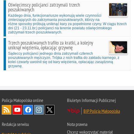
Oświęcimscy policjanci zatrzymali trzech
poszukiwanych
Każdego dnia, funkcjonariusze wykonują wiele czynności
zmierzających do zatrzymania poszukiwanych, którzy na
różne sposoby próbują uniknąć kary za popełnione czyny. W ciągu trzech
dni (21 - 23.11.br.) policjanci na terenie powiatu oświęcimskiego
zatrzymali trzech poszukiwanych.
Trzech poszukiwanych trafiło za kratki, a kolejny
uniknął więzienia, opłacając grzywnę
Sądeccy policjanci jednego dnia zatrzymali czterech
poszukiwanych mężczyzn. Trójka z nich trafiła do zakładu karnego, z
kolei czwarty uwolnił się od kary więzienia, opłacając zasądzoną
grzywnę.
Policja Małopolska online
Biuletyn Informacji Publicznej
BIP Policja Małopolska
Redakcja serwisu
Nota prawna
Chcesz wykorzystać materiał