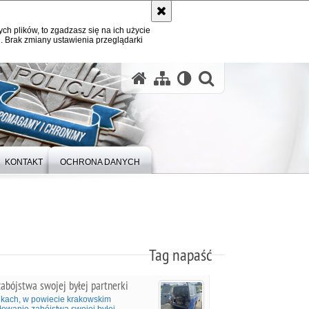
ych plików, to zgadzasz się na ich użycie
. Brak zmiany ustawienia przeglądarki
otwórz wysz
KONTAKT
OCHRONA DANYCH
Tag napaść
abójstwa swojej byłej partnerki
lonkach, w powiecie krakowskim