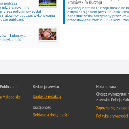
krakowskim Ruczaju
ia podczas
rą udzielających mu
W jednej z firm na Ruczaju doszło do n
y przez policjantów został
ostrym narzędziem przez 36-latka. Poszk
e i ratownicy podczas wykonywania
napastnik został zatrzymany przez krak
usze publiczni.
przedstawieniu zarzutu 36-latkowi i 
yrzów – Luborzyca
 nietykalność
 Publicznej
Redakcja serwisu
Nota prawna
Chcesz wykorzystać m
Kontakt z redakcją
ja Małopolska
z serwisu Policja Mał
Dostępność
Zapoznaj się z zasad
Deklaracja dostępności
Polityka prywatności