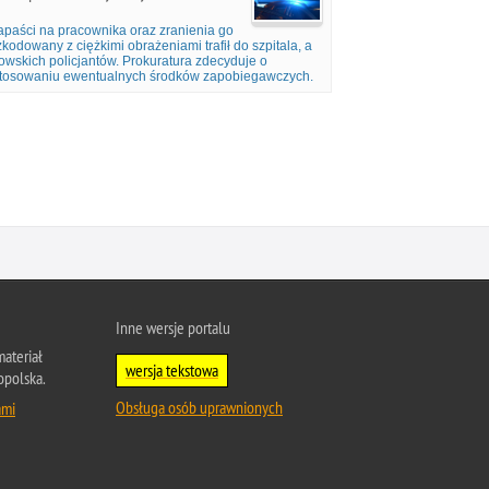
apaści na pracownika oraz zranienia go
odowany z ciężkimi obrażeniami trafił do szpitala, a
owskich policjantów. Prokuratura zdecyduje o
zastosowaniu ewentualnych środków zapobiegawczych.
Inne wersje portalu
ateriał
wersja tekstowa
opolska.
Obsługa osób uprawnionych
ami