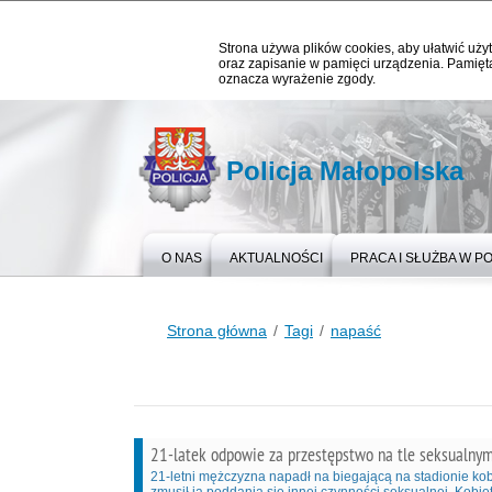
Strona używa plików cookies, aby ułatwić użyt
oraz zapisanie w pamięci urządzenia. Pamięta
oznacza wyrażenie zgody.
Policja Małopolska
O NAS
AKTUALNOŚCI
PRACA I SŁUŻBA W PO
Strona główna
Tagi
napaść
21-latek odpowie za przestępstwo na tle seksualny
21-letni mężczyzna napadł na biegającą na stadionie kob