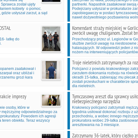
ta wyrwała się
zatrzymali 32-latka, podejrzanego o us
. Sprawca został ujęty
partnerki. Napastnik zaatakował swoją o
łaniem kobiety o pomoc.
Podejrzany usłyszał w prokuraturze za
gdzie usłyszał zarzut, a sąd
zapobiegawczy w postaci tymczasowego
nawet dożywotniego pozbawienia woln
ZOSTAŁ
Komendant straży miejskiej w Gorli
zwrócił uwagę chuliganom. Został b
16- latkę do
Przechodzący przez ul. Legionów w Gor
.
służbie zwrócił uwagę na niestosowne 
hałasujących. W odpowiedzi jeden z nic
nożem na interweniujących policjantów
Troje nieletnich zatrzymanych za ro
akopanem zaatakował i
Policjanci z powiatu krakowskiego zatr
arpał oraz ubliżał i
zarzutem dokonania rozboju na rówieśn
jrzanemu grozi kara
okradli 15-latka, zabierając mu plecak 
zostali przesłuchani w charakterze sp
dla nieletnich.
rakcie imprezy
Tymczasowy areszt dla sprawcy usił
niebezpiecznego narzędzia
wie osoby, które w
Krakowscy policjanci zatrzymali mężcz
ały mężczyznę odpowiedzialnego za
tygodnia usiłował dokonać rozboju z u
 prokuratury. Powodem ich agresji
przechodniu, a wobec innego mężczyzn
 teren obiektu. Teraz wszyscy
prokuratora wobec 29-latka zastosow
aresztowania na 3 miesiące.
Zatrzymany 36-latek, który ciężko zr