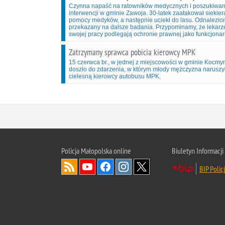
Czynna napaść na ratowników medycznych i poszukiwan
interwencji w gminie Zawoja. 30-latek zaatakował siekie
pomocy medyków, a następnie uciekł do lasu. Odnalezion
przekazany na dalsze badania. Przypominamy, że lekarz
swojej pracy podlegają ochronie prawnej jako funkcjonari
Zatrzymany sprawca pobicia kierowcy MPK
15 czerwca br., w jednej z miejscowości w gminie Kocm
doszło do zdarzenia, w którym młody mężczyzna naruszył
cielesną kierowcy autobusu MPK.
Policja Małopolska online
Biuletyn Informacji
BIP Polic