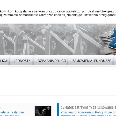
kownikom korzystanie z serwisu oraz do celów statystycznych. Jeśli nie blokujesz t
j, że możesz samodzielnie zarządzać cookies, zmieniając ustawienia przeglądarki
LICJI
JEDNOSTKI
DZIAŁANIA POLICJI
ZAMÓWIENIA I FUNDUSZE
m
32-latek zatrzymany za usiłowanie z
ietę, a następnie
Policjanci z Komisariatu Policji w Zie