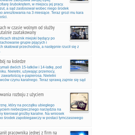
iłowanie zabójstwa swojej byłej
fiarę śrubokrętem, w miejscu jej pracy.
rzut, a sąd zastosował wobec niego środek
 aresztowania na 3 miesiące. Teraz grozi mu kara
ości.
cach w czasie wolnym od służby
rutalnie zaatakowany
licach strażnik miejski będący po
zachowanie grupie pijących i
h skatował przechodnia, a następnie rzucił się z
.
zbój na koledze
zymali dwóch 15-latków i 14-latkę, pod
iku. Nieletni, używając przemocy,
z zawartością e-papierosa. Nieletni
rawców czynu karalnego. Teraz sprawą zajmie się sąd
owania rozboju z użyciem
yznę, który na początku ubiegłego
życiem niebezpiecznego narzędzia na
y kierował groźby karalne. Na wniosek
ano środek zapobiegawczy w postaci tymczasowego
anił pracownika jednej z firm na