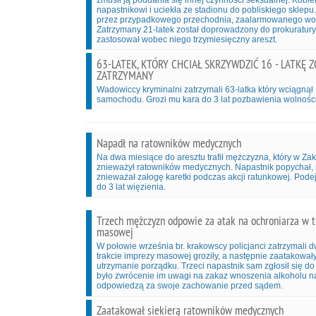
zmusił ją poddania się innej czynności seksualnej. Kobie
napastnikowi i uciekła ze stadionu do pobliskiego sklepu
przez przypadkowego przechodnia, zaalarmowanego wo
Zatrzymany 21-latek został doprowadzony do prokuratury, 
zastosował wobec niego trzymiesięczny areszt.
63-LATEK, KTÓRY CHCIAŁ SKRZYWDZIĆ 16 - LATKĘ 
ZATRZYMANY
Wadowiccy kryminalni zatrzymali 63-latka który wciągnął 
samochodu. Grozi mu kara do 3 lat pozbawienia wolności
Napadł na ratowników medycznych
Na dwa miesiące do aresztu trafił mężczyzna, który w Z
znieważył ratowników medycznych. Napastnik popychał, sz
znieważał załogę karetki podczas akcji ratunkowej. Pode
do 3 lat więzienia.
Trzech mężczyzn odpowie za atak na ochroniarza w t
masowej
W połowie września br. krakowscy policjanci zatrzymali d
trakcie imprezy masowej groziły, a następnie zaatakow
utrzymanie porządku. Trzeci napastnik sam zgłosił się do
było zwrócenie im uwagi na zakaz wnoszenia alkoholu na
odpowiedzą za swoje zachowanie przed sądem.
Zaatakował siekierą ratowników medycznych