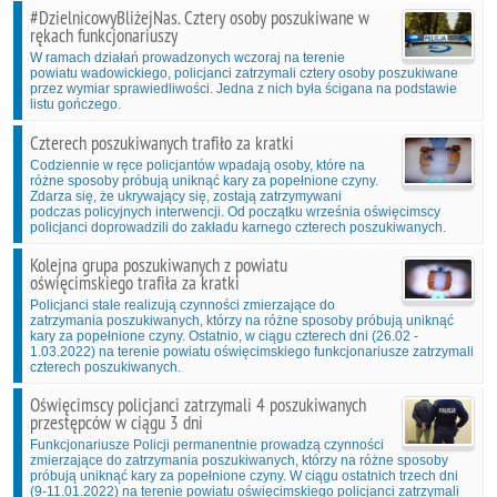
#DzielnicowyBliżejNas. Cztery osoby poszukiwane w
rękach funkcjonariuszy
W ramach działań prowadzonych wczoraj na terenie
powiatu wadowickiego, policjanci zatrzymali cztery osoby poszukiwane
przez wymiar sprawiedliwości. Jedna z nich była ścigana na podstawie
listu gończego.
Czterech poszukiwanych trafiło za kratki
Codziennie w ręce policjantów wpadają osoby, które na
różne sposoby próbują uniknąć kary za popełnione czyny.
Zdarza się, że ukrywający się, zostają zatrzymywani
podczas policyjnych interwencji. Od początku września oświęcimscy
policjanci doprowadzili do zakładu karnego czterech poszukiwanych.
Kolejna grupa poszukiwanych z powiatu
oświęcimskiego trafiła za kratki
Policjanci stale realizują czynności zmierzające do
zatrzymania poszukiwanych, którzy na różne sposoby próbują uniknąć
kary za popełnione czyny. Ostatnio, w ciągu czterech dni (26.02 -
1.03.2022) na terenie powiatu oświęcimskiego funkcjonariusze zatrzymali
czterech poszukiwanych.
Oświęcimscy policjanci zatrzymali 4 poszukiwanych
przestępców w ciągu 3 dni
Funkcjonariusze Policji permanentnie prowadzą czynności
zmierzające do zatrzymania poszukiwanych, którzy na różne sposoby
próbują uniknąć kary za popełnione czyny. W ciągu ostatnich trzech dni
(9-11.01.2022) na terenie powiatu oświęcimskiego policjanci zatrzymali