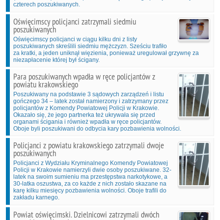
czterech poszukiwanych.
Oświęcimscy policjanci zatrzymali siedmiu
poszukiwanych
Oświęcimscy policjanci w ciągu kilku dni z listy
poszukiwanych skreślili siedmiu mężczyzn. Sześciu trafiło
za kratki, a jeden uniknął więzienia, ponieważ uregulował grzywnę za
niezapłacenie której był ścigany.
Para poszukiwanych wpadła w ręce policjantów z
powiatu krakowskiego
Poszukiwany na podstawie 3 sądowych zarządzeń i listu
gończego 34 – latek został namierzony i zatrzymany przez
policjantów z Komendy Powiatowej Policji w Krakowie.
Okazało się, że jego partnerka też ukrywała się przed
organami ścigania i również wpadła w ręce policjantów.
Oboje byli poszukiwani do odbycia kary pozbawienia wolności.
Policjanci z powiatu krakowskiego zatrzymali dwoje
poszukiwanych
Policjanci z Wydziału Kryminalnego Komendy Powiatowej
Policji w Krakowie namierzyli dwie osoby poszukiwane. 32-
latek na swoim sumieniu ma przestępstwa narkotykowe, a
30-latka oszustwa, za co każde z nich zostało skazane na
karę kilku miesięcy pozbawienia wolności. Oboje trafili do
zakładu karnego.
Powiat oświęcimski. Dzielnicowi zatrzymali dwóch