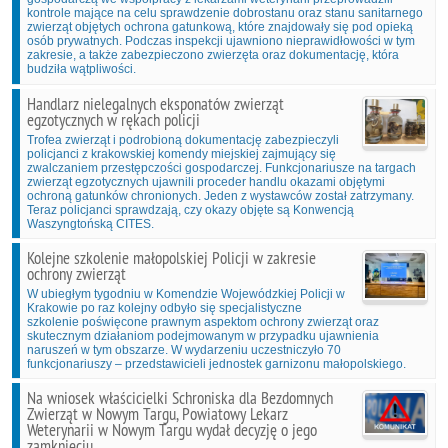
kontrole mające na celu sprawdzenie dobrostanu oraz stanu sanitarnego
zwierząt objętych ochrona gatunkową, które znajdowały się pod opieką
osób prywatnych. Podczas inspekcji ujawniono nieprawidłowości w tym
zakresie, a także zabezpieczono zwierzęta oraz dokumentację, która
budziła wątpliwości.
Handlarz nielegalnych eksponatów zwierząt
egzotycznych w rękach policji
Trofea zwierząt i podrobioną dokumentację zabezpieczyli
policjanci z krakowskiej komendy miejskiej zajmujący się
zwalczaniem przestępczości gospodarczej. Funkcjonariusze na targach
zwierząt egzotycznych ujawnili proceder handlu okazami objętymi
ochroną gatunków chronionych. Jeden z wystawców został zatrzymany.
Teraz policjanci sprawdzają, czy okazy objęte są Konwencją
Waszyngtońską CITES.
Kolejne szkolenie małopolskiej Policji w zakresie
ochrony zwierząt
W ubiegłym tygodniu w Komendzie Wojewódzkiej Policji w
Krakowie po raz kolejny odbyło się specjalistyczne
szkolenie poświęcone prawnym aspektom ochrony zwierząt oraz
skutecznym działaniom podejmowanym w przypadku ujawnienia
naruszeń w tym obszarze. W wydarzeniu uczestniczyło 70
funkcjonariuszy – przedstawicieli jednostek garnizonu małopolskiego.
Na wniosek właścicielki Schroniska dla Bezdomnych
Zwierząt w Nowym Targu, Powiatowy Lekarz
Weterynarii w Nowym Targu wydał decyzję o jego
zamknięciu