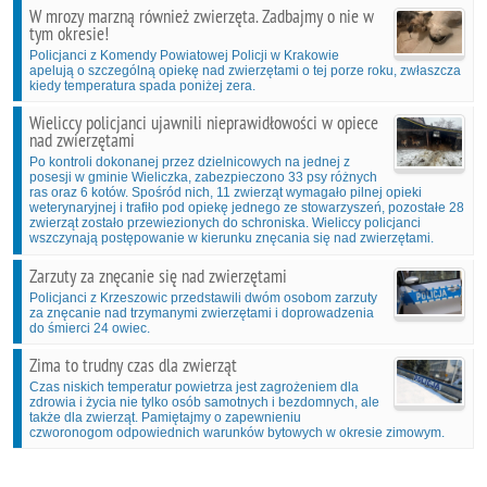
W mrozy marzną również zwierzęta. Zadbajmy o nie w
tym okresie!
Policjanci z Komendy Powiatowej Policji w Krakowie
apelują o szczególną opiekę nad zwierzętami o tej porze roku, zwłaszcza
kiedy temperatura spada poniżej zera.
Wieliccy policjanci ujawnili nieprawidłowości w opiece
nad zwierzętami
Po kontroli dokonanej przez dzielnicowych na jednej z
posesji w gminie Wieliczka, zabezpieczono 33 psy różnych
ras oraz 6 kotów. Spośród nich, 11 zwierząt wymagało pilnej opieki
weterynaryjnej i trafiło pod opiekę jednego ze stowarzyszeń, pozostałe 28
zwierząt zostało przewiezionych do schroniska. Wieliccy policjanci
wszczynają postępowanie w kierunku znęcania się nad zwierzętami.
Zarzuty za znęcanie się nad zwierzętami
Policjanci z Krzeszowic przedstawili dwóm osobom zarzuty
za znęcanie nad trzymanymi zwierzętami i doprowadzenia
do śmierci 24 owiec.
Zima to trudny czas dla zwierząt
Czas niskich temperatur powietrza jest zagrożeniem dla
zdrowia i życia nie tylko osób samotnych i bezdomnych, ale
także dla zwierząt. Pamiętajmy o zapewnieniu
czworonogom odpowiednich warunków bytowych w okresie zimowym.