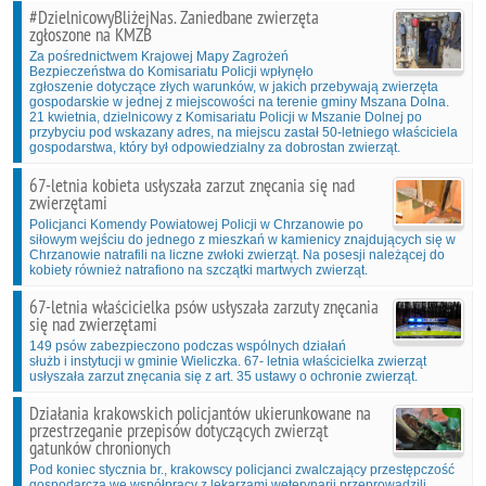
#DzielnicowyBliżejNas. Zaniedbane zwierzęta
zgłoszone na KMZB
Za pośrednictwem Krajowej Mapy Zagrożeń
Bezpieczeństwa do Komisariatu Policji wpłynęło
zgłoszenie dotyczące złych warunków, w jakich przebywają zwierzęta
gospodarskie w jednej z miejscowości na terenie gminy Mszana Dolna.
21 kwietnia, dzielnicowy z Komisariatu Policji w Mszanie Dolnej po
przybyciu pod wskazany adres, na miejscu zastał 50-letniego właściciela
gospodarstwa, który był odpowiedzialny za dobrostan zwierząt.
67-letnia kobieta usłyszała zarzut znęcania się nad
zwierzętami
Policjanci Komendy Powiatowej Policji w Chrzanowie po
siłowym wejściu do jednego z mieszkań w kamienicy znajdujących się w
Chrzanowie natrafili na liczne zwłoki zwierząt. Na posesji należącej do
kobiety również natrafiono na szczątki martwych zwierząt.
67-letnia właścicielka psów usłyszała zarzuty znęcania
się nad zwierzętami
149 psów zabezpieczono podczas wspólnych działań
służb i instytucji w gminie Wieliczka. 67- letnia właścicielka zwierząt
usłyszała zarzut znęcania się z art. 35 ustawy o ochronie zwierząt.
Działania krakowskich policjantów ukierunkowane na
przestrzeganie przepisów dotyczących zwierząt
gatunków chronionych
Pod koniec stycznia br., krakowscy policjanci zwalczający przestępczość
gospodarczą we współpracy z lekarzami weterynarii przeprowadzili