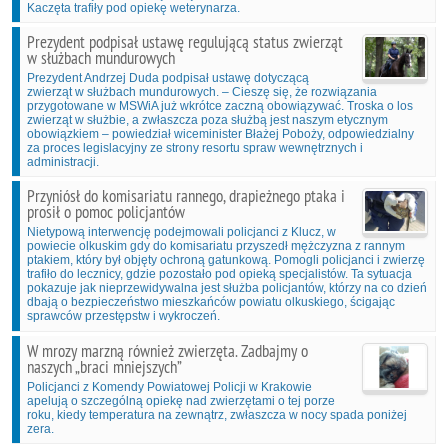
Kaczęta trafiły pod opiekę weterynarza.
Prezydent podpisał ustawę regulującą status zwierząt
w służbach mundurowych
Prezydent Andrzej Duda podpisał ustawę dotyczącą
zwierząt w służbach mundurowych. – Cieszę się, że rozwiązania
przygotowane w MSWiA już wkrótce zaczną obowiązywać. Troska o los
zwierząt w służbie, a zwłaszcza poza służbą jest naszym etycznym
obowiązkiem – powiedział wiceminister Błażej Poboży, odpowiedzialny
za proces legislacyjny ze strony resortu spraw wewnętrznych i
administracji.
Przyniósł do komisariatu rannego, drapieżnego ptaka i
prosił o pomoc policjantów
Nietypową interwencję podejmowali policjanci z Klucz, w
powiecie olkuskim gdy do komisariatu przyszedł mężczyzna z rannym
ptakiem, który był objęty ochroną gatunkową. Pomogli policjanci i zwierzę
trafiło do lecznicy, gdzie pozostało pod opieką specjalistów. Ta sytuacja
pokazuje jak nieprzewidywalna jest służba policjantów, którzy na co dzień
dbają o bezpieczeństwo mieszkańców powiatu olkuskiego, ścigając
sprawców przestępstw i wykroczeń.
W mrozy marzną również zwierzęta. Zadbajmy o
naszych „braci mniejszych”
Policjanci z Komendy Powiatowej Policji w Krakowie
apelują o szczególną opiekę nad zwierzętami o tej porze
roku, kiedy temperatura na zewnątrz, zwłaszcza w nocy spada poniżej
zera.