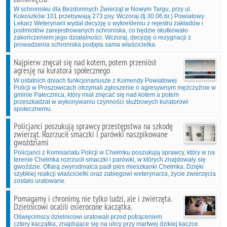
W schronisku dla Bezdomnych Zwierząt w Nowym Targu, przy ul.
Kokoszków 101 przebywają 273 psy. Wczoraj (tj.30.06.br.) Powiatowy
Lekarz Weterynarii wydał decyzję o wykreśleniu z rejestru zakładów i
podmiotów zarejestrowanych schroniska, co będzie skutkowało
zakończeniem jego działalności. Wczoraj, decyzję o rezygnacji z
prowadzenia schroniska podjęła sama właścicielka.
Najpierw znęcał się nad kotem, potem przeniósł
agresję na kuratora społecznego
W ostatnich dniach funkcjonariusze z Komendy Powiatowej
Policji w Proszowicach otrzymali zgłoszenie o agresywnym mężczyźnie w
gminie Pałecznica, który miał znęcać się nad kotem a potem
przeszkadzał w wykonywaniu czynności służbowych kuratorowi
społecznemu.
Policjanci poszukują sprawcy przestępstwa na szkodę
zwierząt. Rozrzucił smaczki i parówki naszpikowane
gwoździami
Policjanci z Komisariatu Policji w Chełmku poszukują sprawcy, który w na
terenie Chełmka rozrzucił smaczki i parówki, w których znajdowały się
gwoździe. Ofiarą zwyrodnialca padł pies mieszkanki Chełmka. Dzięki
szybkiej reakcji właścicielki oraz zabiegowi weterynarza, życie zwierzęcia
zostało uratowane.
Pomagamy i chronimy, nie tylko ludzi, ale i zwierzęta.
Dzielnicowi ocalili osierocone kaczątka.
Oświęcimscy dzielnicowi uratowali przed potrąceniem
cztery kaczątka, znajdujące się na ulicy przy martwej dzikiej kaczce.