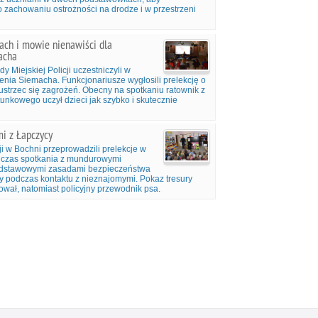
 zachowaniu ostrożności na drodze i w przestrzeni
iach i mowie nienawiści dla
acha
 Miejskiej Policji uczestniczyli w
nia Siemacha. Funkcjonariusze wygłosili prelekcję o
 ustrzec się zagrożeń. Obecny na spotkaniu ratownik z
kowego uczył dzieci jak szybko i skutecznie
mi z Łapczycy
i w Bochni przeprowadzili prelekcje w
czas spotkania z mundurowymi
podstawowymi zasadami bezpieczeństwa
zy podczas kontaktu z nieznajomymi. Pokaz tresury
wał, natomiast policyjny przewodnik psa.