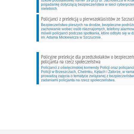
szkole podstawowej numer 39 przy ul. Jachowicza w Krak
pogadankę dotyczącą bezpieczeństwa w sieci cyberprzem
nieletnich.
Policjanci z prelekcją u pierwszoklasistów ze Szczuc
Bezpieczeństwo pieszych na drodze, bezpieczne podr
zachowanie wobec osób nieznajomych, telefony alarmowe 
mówili policjanci podczas spotkania, które odbyło się w 
im. Adama Mickiewicza w Szczucinie.
Policyjne prelekcje dla przedszkolaków o bezpieczeńs
policjanta na rzecz społeczeństwa
Policjanci z oświęcimskiej komendy Policji oraz policjanc
Policji w Brzeszczach, Chełmku, Kętach i Zatorze, w rama
prowadzą zajęcia o tematyce związanej z bezpieczeństwe
zadaniami policjanta na rzecz społeczeństwa.