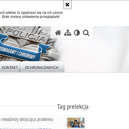
ych plików, to zgadzasz się na ich użycie
. Brak zmiany ustawienia przeglądarki
otwórz wysz
KONTAKT
OCHRONA DANYCH
Tag prelekcja
a młodzieży dotycząca problemu