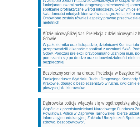
W Zespole Szkół i Placówek Oświatowych w Książu Wielk
funkcjonariuszami ruchu drogowego miechowskiej komen
spotkanie profilaktyczne wśród młodzieży. Głównym cele
świadomości młodych kierowców na zagrożenia, które mo
Omówione zostały również aspekty prawne przeciwdzia
nieletnich.
#DzielnicowyBliżejNas. Prelekcja z dzielnicowymi z K
Gdowie
W październiku oraz listopadzie, dzielnicowi Komisariatu
przeprowadzili kilkanaście spotkań z uczniami Szkół P
Gdów. Podczas prelekcji przypomniano uczniom m.in. 
poruszania się po drodze oraz odpowiedzialności nieletni
bezpieczniej!
Bezpieczny senior na drodze. Prelekcja w Bazylice Ma
Funkcjonariusze Wydziału Ruchu Drogowego Komendy Mie
Krakowie, dbając o bezpieczeństwo w ruchu, cyklicznie 
pieszych jak i kierowców.
Dąbrowska policja włączyła się w ogólnopolską akcję
Wspólnie z przedstawicielami Narodowego Funduszu Z
Powiatowa Policji w Dąbrowie Tarnowskiej bierze udział
informacyjno-edukacyjnej Zakładu Ubezpieczeń Społecz
zdrowo, bezgotówkowo”.