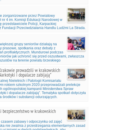
!
ie zorganizowane przez Powiatowy
 nr 4 im. Komisji Edukacji Narodowej w
 przedstawiciele Policji, Karpackiej
 Fundacji Przeciwdziałania Handlu Ludźmi La Strada.
jwiększej grupy seniorów działają na
y prasowe, spotkania oraz debaty z
łań profilaktycznych. Mundurowi podczas
eniorów jak uchronić się przed oszustwami, zwłaszcza
szustów na terenie powiatu brzeskiego
w Krakowie prowadzili w krakowskich
Narkotyki i dopalacze zabijają”
lnej Nieletnich i Patologii Komisariatu
ętym rokiem szkolnym 2020 przeprowadzali prelekcje
h ogólnopolskiej kampanii Ministerstwa Spraw
tyki i dopalacze zabijają”. Tematyka spotkań dotyczyła
 środków i substancji odurzających.
ali bezpieczeństwo w krakowskich
 są czasem zabawy i odpoczynku od zajęć
ska nie zwalnia z przestrzegania elementarnych zasad
ię z uczniami w dwóch podstawówkach, aby