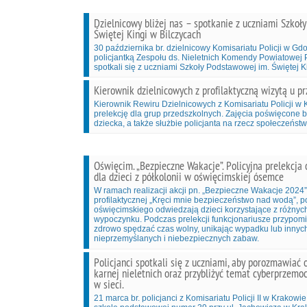
Dzielnicowy bliżej nas – spotkanie z uczniami Szkoł
Świętej Kingi w Bilczycach
30 października br. dzielnicowy Komisariatu Policji w Gd
policjantką Zespołu ds. Nieletnich Komendy Powiatowej P
spotkali się z uczniami Szkoły Podstawowej im. Świętej K
Kierownik dzielnicowych z profilaktyczną wizytą u p
Kierownik Rewiru Dzielnicowych z Komisariatu Policji w
prelekcję dla grup przedszkolnych. Zajęcia poświęcone 
dziecka, a także służbie policjanta na rzecz społeczeństw
Oświęcim. „Bezpieczne Wakacje”. Policyjna prelekcja
dla dzieci z półkolonii w oświęcimskiej ósemce
W ramach realizacji akcji pn. „Bezpieczne Wakacje 2024
profilaktycznej „Kręci mnie bezpieczeństwo nad wodą”, po
oświęcimskiego odwiedzają dzieci korzystające z różnyc
wypoczynku. Podczas prelekcji funkcjonariusze przypomi
zdrowo spędzać czas wolny, unikając wypadku lub inny
nieprzemyślanych i niebezpiecznych zabaw.
Policjanci spotkali się z uczniami, aby porozmawiać 
karnej nieletnich oraz przybliżyć temat cyberprzemo
w sieci.
21 marca br. policjanci z Komisariatu Policji II w Krakowi