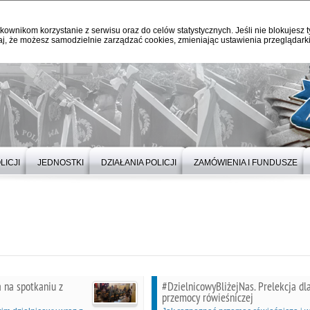
kownikom korzystanie z serwisu oraz do celów statystycznych. Jeśli nie blokujesz t
j, że możesz samodzielnie zarządzać cookies, zmieniając ustawienia przeglądarki
LICJI
JEDNOSTKI
DZIAŁANIA POLICJI
ZAMÓWIENIA I FUNDUSZE
 na spotkaniu z
#DzielnicowyBliżejNas. Prelekcja dl
przemocy rówieśniczej