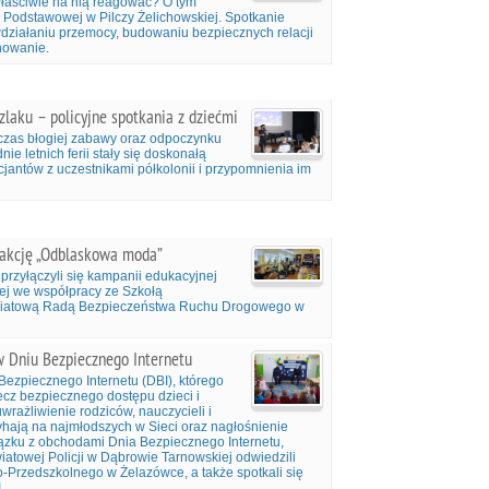
właściwie na nią reagować? O tym
y Podstawowej w Pilczy Żelichowskiej. Spotkanie
wdziałaniu przemocy, budowaniu bezpiecznych relacji
howanie.
zlaku – policyjne spotkania z dziećmi
 czas błogiej zabawy oraz odpoczynku
nie letnich ferii stały się doskonałą
cjantów z uczestnikami półkolonii i przypomnienia im
w akcję „Odblaskowa moda”
przyłączyli się kampanii edukacyjnej
j we współpracy ze Szkołą
iatową Radą Bezpieczeństwa Ruchu Drogowego w
w Dniu Bezpiecznego Internetu
 Bezpiecznego Internetu (DBI), którego
ecz bezpiecznego dostępu dzieci i
rażliwienie rodziców, nauczycieli i
hają na najmłodszych w Sieci oraz nagłośnienie
ązku z obchodami Dnia Bezpiecznego Internetu,
atowej Policji w Dąbrowie Tarnowskiej odwiedzili
Przedszkolnego w Żelazówce, a także spotkali się
.