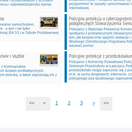
owie i przeprowadzili z uczniami
przypomnieć te zasady i porozmawiać o
ocy i odpowiedzialności karnej
internetowej.
ina
Policyjna prelekcja o cyberzagrożen
podopiecznych Stowarzyszenia Siem
óżowanie samochodem,
- o tym i nie tylko
Policjanci z Wydziału Prewencji Komendy
dzisiaj (04.10.) w Szkole Podstawowej
spotkaniu z podopiecznymi Stowarzysze
tym, jak bezpiecznie spędzić wakacje i
Wodnego Ochotniczego Pogotowia Ratun
wezwać pomoc.
twie i służbie
Policyjne prelekcje z przedszkolaka
Policjanci z Komendy Powiatowej Policj
Gminnym Przedszkolu w Łapczycy. Pod
i z Komisariatów
przedszkolaki mogły zapoznać się z 
ch działań profilaktycznych,
m.in. w ruchu drogowych, internecie, c
m dziecka, a także zapoznają ich z
policyjnego psa służbowego zaprezento
<<
<
1
2
3
>
>>