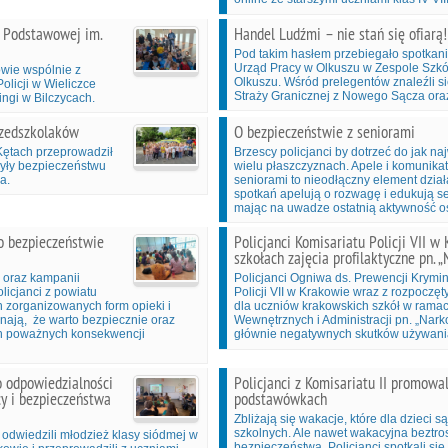
y Podstawowej im.
Handel Ludźmi – nie stań się ofiarą
Pod takim hasłem przebiegało spotkan
Urząd Pracy w Olkuszu w Zespole Szkół
owie wspólnie z
Olkuszu. Wśród prelegentów znaleźli się
olicji w Wieliczce
Straży Granicznej z Nowego Sącza oraz
ingi w Bilczycach.
rzedszkolaków
O bezpieczeństwie z seniorami
 Kętach przeprowadził
Brzescy policjanci by dotrzeć do jak na
były bezpieczeństwu
wielu płaszczyznach. Apele i komunikat
a.
seniorami to nieodłączny element dzia
spotkań apelują o rozwagę i edukują s
mając na uwadze ostatnią aktywność o
 o bezpieczeństwie
Policjanci Komisariatu Policji VII 
szkołach zajęcia profilaktyczne pn. „
” oraz kampanii
Policjanci Ogniwa ds. Prewencji Krymina
licjanci z powiatu
Policji VII w Krakowie wraz z rozpocz
h zorganizowanych form opieki i
dla uczniów krakowskich szkół w ramac
nają, że warto bezpiecznie oraz
Wewnętrznych i Administracji pn. „Narko
ch poważnych konsekwencji
głównie negatywnych skutków używania
o odpowiedzialności
Policjanci z Komisariatu II promow
cy i bezpieczeństwa
podstawówkach
Zbliżają się wakacje, które dla dzieci
szkolnych. Ale nawet wakacyjna beztro
e odwiedzili młodzież klasy siódmej w
bezpieczeństwa. Policjanci spotkali s