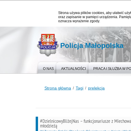
Strona używa plików cookies, aby ułatwić użyt
oraz zapisanie w pamięci urządzenia. Pamięta
oznacza wyrażenie zgody.
Policja Małopolska
O NAS
AKTUALNOŚCI
PRACA I SŁUŻBA W PO
Strona główna
Tagi
prelekcja
#DzielnicowyBliżejNas – funkcjonariusze z Miechowa
młodzieżą