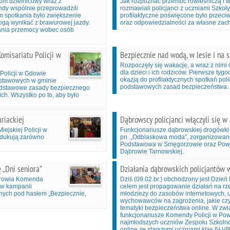
im dzielnicowy wraz z
Jak rozpoznać przemoc rówieśniczą i 
dy wspólnie przeprowadzili
rozmawiali policjanci z uczniami Szkoł
m spotkania było zwiększenie
profilaktyczne poświęcone było przeci
gą wynikać z brawurowej jazdy.
oraz odpowiedzialności za własne zac
łania przemocy wobec osób
omisariatu Policji w
Bezpiecznie nad wodą, w lesie i na s
Rozpoczęły się wakacje, a wraz z nimi
dla dzieci i ich rodziców. Pierwsze tygod
 Policji w Gdowie
okazją do profilaktycznych spotkań poli
odstawowych w gminie
podstawowych zasad bezpieczeństwa.
podstawowe zasady bezpiecznego
ch. Wszystko po to, aby było
riackiej
Dąbrowscy policjanci włączyli się 
jskiej Policji w
Funkcjonariusze dąbrowskiej drogówki 
edukują zarówno
pn. „Odblaskowa moda”, zorganizowane
Podstawowa w Smęgorzowie oraz Pow
Dąbrowie Tarnowskiej.
 „Dni seniora”
Działania dąbrowskich policjantów 
drowia Komenda
Dziś (09.02.br.) obchodzony jest Dzień
 w kampanii
celem jest propagowanie działań na rz
nych pod hasłem „Bezpiecznie,
młodzieży do zasobów internetowych, uw
wychowawców na zagrożenia, jakie czy
tematyki bezpieczeństwa online. W zwi
funkcjonariusze Komendy Policji w Powi
najmłodszych uczniów Zespołu Szkolno-
online ze starszymi uczniami klas IV-VIII